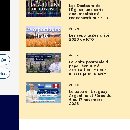
Les Docteurs de
l'Église, une série
documentaire à
redécouvrir sur KTO
Article
Les reportages d'été
2026 de KTO
Article
ager
La visite pastorale du
pape Léon XIV à
Assise à suivre sur
list
KTO le jeudi 6 août
Article
Le pape en Uruguay,
Argentine et Pérou du
6 au 17 novembre
2026