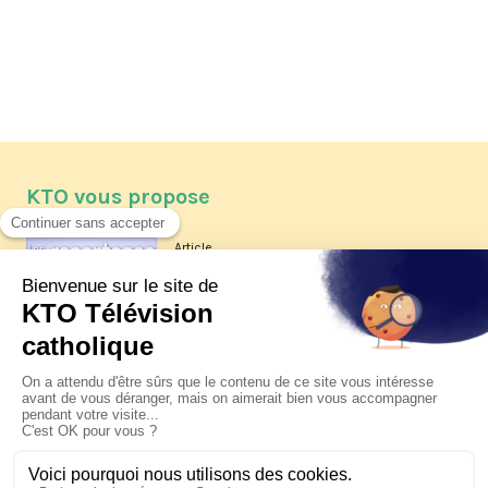
KTO vous propose
Article
Les reportages d'été 2026 de KTO
Article
La visite pastorale du pape Léon
XIV à Assise à suivre sur KTO le
jeudi 6 août
Article
Le pape en Uruguay, Argentine et