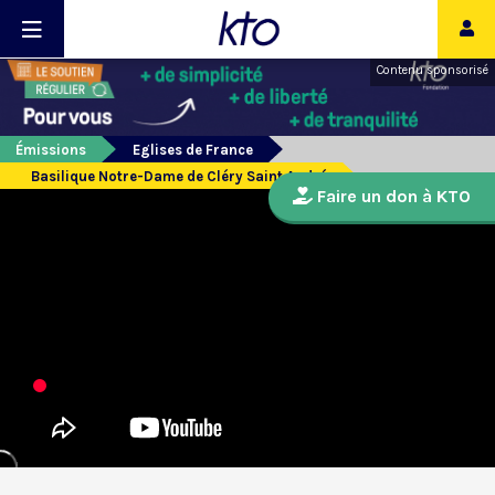
Contenu sponsorisé
Émissions
Eglises de France
Basilique Notre-Dame de Cléry Saint André
Faire un don à KTO