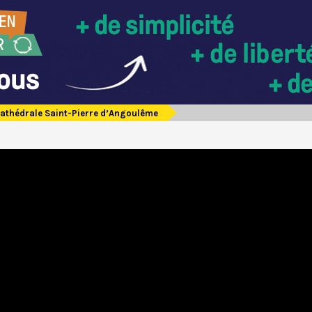
athédrale Saint-Pierre d’Angoulême