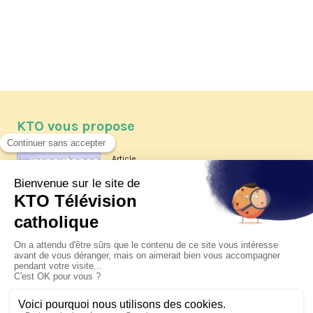
KTO vous propose
Article
Les reportages d'été 2026 de KTO
Article
La visite pastorale du pape Léon
XIV à Assise à suivre sur KTO le
jeudi 6 août
Article
Le pape en Uruguay, Argentine et