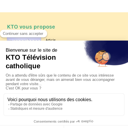
KTO vous propose
Article
Les reportages d'été 2026 de KTO
Article
La visite pastorale du pape Léon
XIV à Assise à suivre sur KTO le
jeudi 6 août
Article
Le pape en Uruguay, Argentine et
Pérou du 6 au 17 novembre 2026