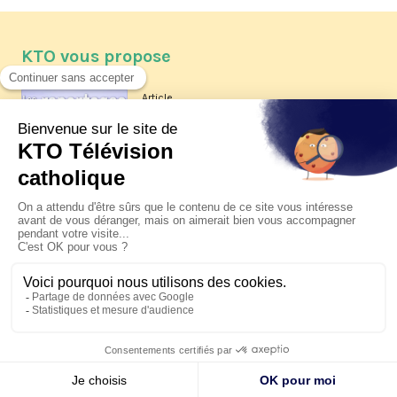
KTO vous propose
Article
Les reportages d'été 2026 de KTO
Article
La visite pastorale du pape Léon
XIV à Assise à suivre sur KTO le
jeudi 6 août
Article
Le pape en Uruguay, Argentine et
Pérou du 6 au 17 novembre 2026
© KTO 2026 —
Contact
—
Mentions légales