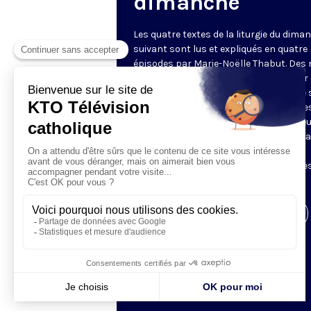
dimanche
Les quatre textes de la liturgie du dima
suivant sont lus et expliqués en quatre
épisodes par Marie-Noëlle Thabut. Des
simples et lumineux pour aller au cœur 
Révélation biblique, entrer dans ce que 
Luc appelle « l’intelligence des Écritures
Chaque jour, vivez avec la Parole de Dieu
Lundi, la première lecture ; mardi, le ps
mercredi, la deuxième lecture ; jeudi,
l’Évangile ; vendredi, les quatre épisodes
suite.
Visiter la page de l'émission