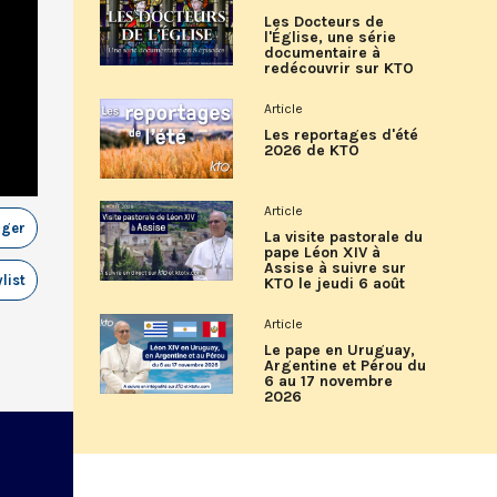
Les Docteurs de
l'Église, une série
documentaire à
redécouvrir sur KTO
Article
Les reportages d'été
2026 de KTO
Article
ager
La visite pastorale du
pape Léon XIV à
Assise à suivre sur
list
KTO le jeudi 6 août
Article
Le pape en Uruguay,
Argentine et Pérou du
6 au 17 novembre
2026