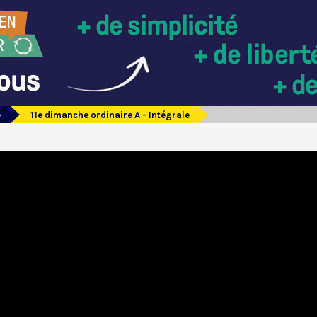
e
11e dimanche ordinaire A - Intégrale