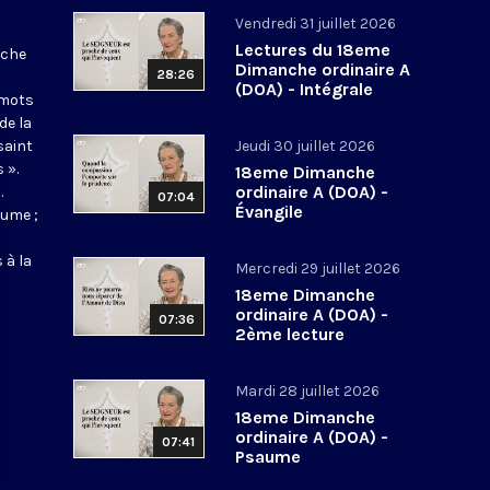
Vendredi 31 juillet 2026
Lectures du 18eme
nche
Dimanche ordinaire A
28:26
(DOA) - Intégrale
 mots
de la
saint
Jeudi 30 juillet 2026
 ».
18eme Dimanche
ordinaire A (DOA) -
.
07:04
Évangile
aume ;
 à la
Mercredi 29 juillet 2026
18eme Dimanche
ordinaire A (DOA) -
07:36
2ème lecture
Mardi 28 juillet 2026
18eme Dimanche
ordinaire A (DOA) -
07:41
Psaume