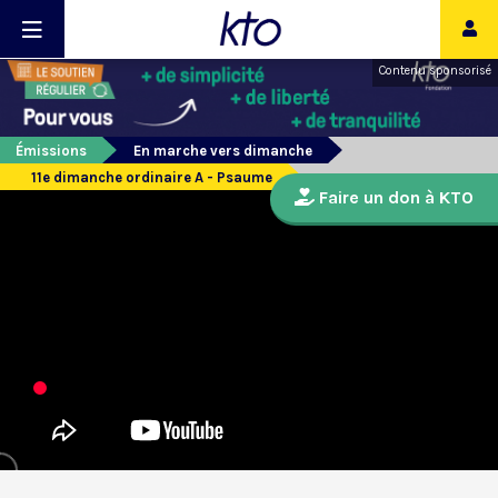
Contenu sponsorisé
Émissions
En marche vers dimanche
11e dimanche ordinaire A - Psaume
Faire un don à KTO