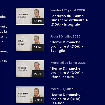
Vendredi 31 juillet 2026
Lectures du 18eme
nche
Dimanche ordinaire A
28:26
(DOA) - Intégrale
 mots
de la
saint
Jeudi 30 juillet 2026
 ».
18eme Dimanche
ordinaire A (DOA) -
.
07:04
Évangile
aume ;
 à la
Mercredi 29 juillet 2026
18eme Dimanche
ordinaire A (DOA) -
07:36
2ème lecture
Mardi 28 juillet 2026
18eme Dimanche
ordinaire A (DOA) -
07:41
Psaume