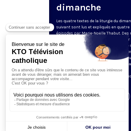
dimanche
Les quatre textes de la liturgie du dima
suivant sont lus et expliqués en quatre
épisodes par Marie-Noëlle Thabut. Des
simples et lumineux pour aller au cœur 
Révélation biblique, entrer dans ce que 
Luc appelle « l’intelligence des Écritures
Chaque jour, vivez avec la Parole de Dieu
Lundi, la première lecture ; mardi, le ps
mercredi, la deuxième lecture ; jeudi,
l’Évangile ; vendredi, les quatre épisodes
suite.
Visiter la page de l'émission