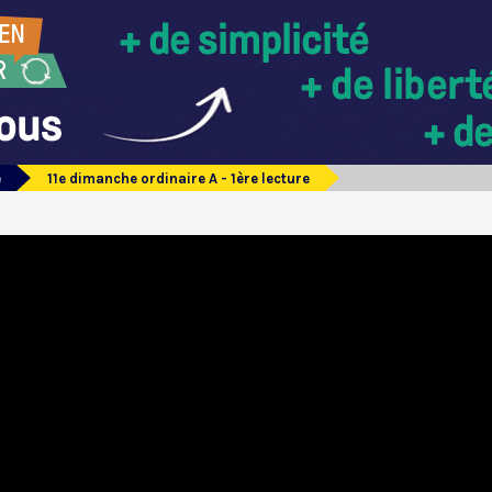
e
11e dimanche ordinaire A - 1ère lecture