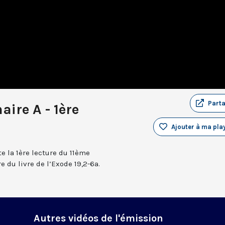
Part
aire A - 1ère
Ajouter à ma play
e la 1ère lecture du 11ème
 du livre de l’Exode 19,2-6a.
Autres vidéos de l'émission