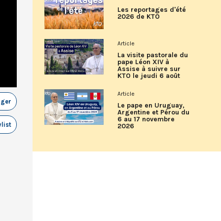
Les reportages d'été
2026 de KTO
Article
La visite pastorale du
pape Léon XIV à
Assise à suivre sur
KTO le jeudi 6 août
Article
ager
Le pape en Uruguay,
Argentine et Pérou du
6 au 17 novembre
list
2026