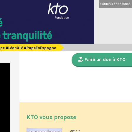
Contenu sponsorisé
 pape #LéonXIV #PapeEnEspagne
Faire un don à KTO
KTO vous propose
Article