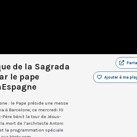
Part
que de la Sagrada
ar le pape
Ajouter à ma play
nEspagne
lone : le Pape préside une messe
ia à Barcelone, ce mercredi 10
t-Père bénit la tour de Jésus-
 la mort de l’architecte Antoni
 et la programmation spéciale
 sur ktotv.com.