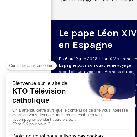
Le pape Léon XIV
en Espagne
Du 6 au 12 juin 2026, Léon XIV se rend e
Espagne pour son quatrième voyage
apostolique, avec trois grandes étapes 
Madrid, Barcelone, et les îles Canaries.
Retrouvez sur cette page l’ensemble d
temps forts de cette visite, diffusés sur
Visiter la page de l'émission