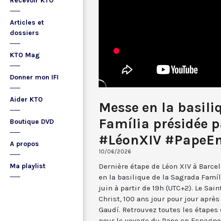
Recevoir KTO
Articles et
dossiers
KTO Mag
Donner mon IFI
Aider KTO
Messe en la basili
Família présidée p
Boutique DVD
#LéonXIV #PapeE
A propos
10/06/2026
Dernière étape de Léon XIV à Barce
Ma playlist
en la basilique de la Sagrada Famíl
juin à partir de 19h (UTC+2). Le Sain
Christ, 100 ans jour pour jour après
Gaudí. Retrouvez toutes les étapes
pour le voyage du Pape en Espagne