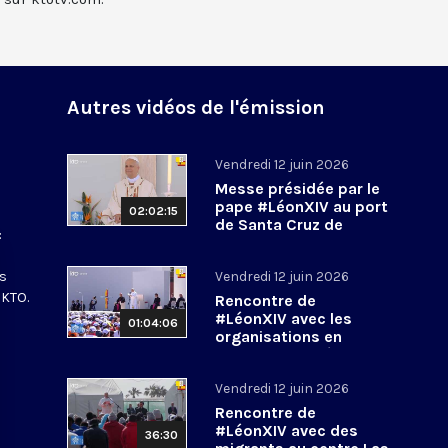
Autres vidéos de l'émission
Vendredi 12 juin 2026
Messe présidée par le
n
pape #LéonXIV au port
02:02:15
de Santa Cruz de
:
Tenerife
#PapeenEspagne
es
Vendredi 12 juin 2026
 KTO.
Rencontre de
#LéonXIV avec les
01:04:06
organisations en
charge de l’intégration
des migrants
Vendredi 12 juin 2026
#PapeenEspagne
Rencontre de
#LéonXIV avec des
36:30