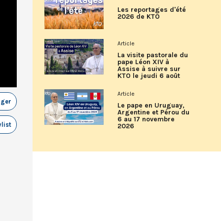
Les reportages d'été
2026 de KTO
Article
La visite pastorale du
pape Léon XIV à
Assise à suivre sur
KTO le jeudi 6 août
Article
ager
Le pape en Uruguay,
Argentine et Pérou du
6 au 17 novembre
list
2026