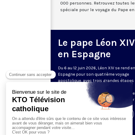
000 personnes. Retrouvez toutes l
spéciale pour le voyage du Pape en
Le pape Léon XIV
en Espagne
Du 6 au 12 juin 2026, Léon XIV se rend e
Espagne pour son quatrième voyage
apostolique, avec trois grandes étapes 
Madrid, Barcelone, et les îles Canaries.
Retrouvez sur cette page l’ensemble d
temps forts de cette visite, diffusés sur
Visiter la page de l'émission