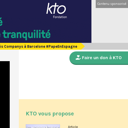
Contenu sponsorisé
 Lluis Companys à Barcelone #PapeEnEspagne
Faire un don à KTO
KTO vous propose
Article