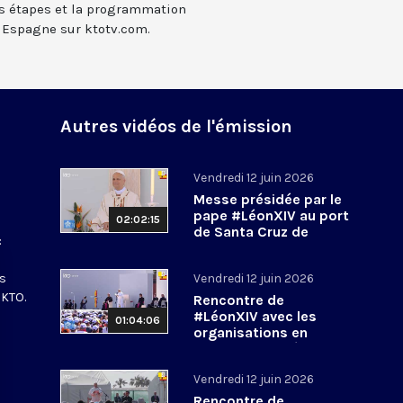
es étapes et la programmation
 Espagne sur ktotv.com.
Autres vidéos de l'émission
Vendredi 12 juin 2026
Messe présidée par le
n
pape #LéonXIV au port
02:02:15
de Santa Cruz de
:
Tenerife
#PapeenEspagne
es
Vendredi 12 juin 2026
 KTO.
Rencontre de
#LéonXIV avec les
01:04:06
organisations en
charge de l’intégration
des migrants
Vendredi 12 juin 2026
#PapeenEspagne
Rencontre de