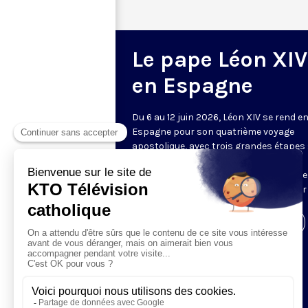
Le pape Léon XIV
en Espagne
Du 6 au 12 juin 2026, Léon XIV se rend e
Espagne pour son quatrième voyage
apostolique, avec trois grandes étapes 
Madrid, Barcelone, et les îles Canaries.
Retrouvez sur cette page l’ensemble d
temps forts de cette visite, diffusés sur
Visiter la page de l'émission