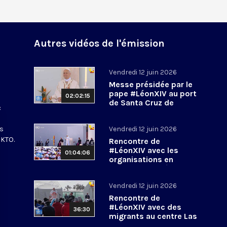
Autres vidéos de l'émission
Vendredi 12 juin 2026
Messe présidée par le
n
pape #LéonXIV au port
02:02:15
de Santa Cruz de
:
Tenerife
#PapeenEspagne
es
Vendredi 12 juin 2026
 KTO.
Rencontre de
#LéonXIV avec les
01:04:06
organisations en
charge de l’intégration
des migrants
Vendredi 12 juin 2026
#PapeenEspagne
Rencontre de
#LéonXIV avec des
36:30
migrants au centre Las
Raíces aux Canaries