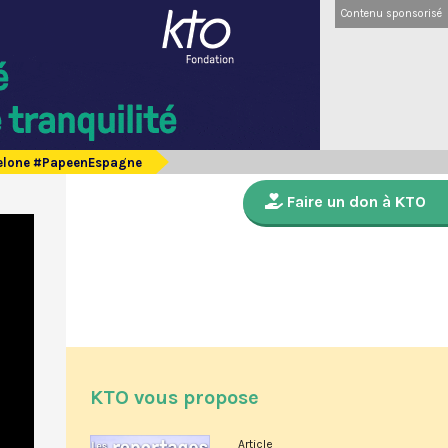
Contenu sponsorisé
rcelone #PapeenEspagne
Faire un don à KTO
KTO vous propose
Article