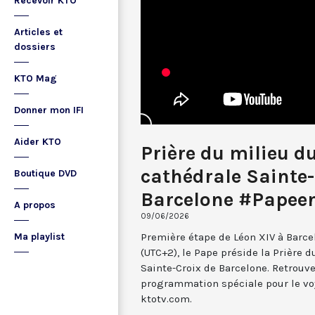
Recevoir KTO
Articles et
dossiers
KTO Mag
Donner mon IFI
Aider KTO
Prière du milieu du
cathédrale Sainte-
Boutique DVD
Barcelone #Papee
A propos
09/06/2026
Première étape de Léon XIV à Barcel
Ma playlist
(UTC+2), le Pape préside la Prière d
Sainte-Croix de Barcelone. Retrouve
programmation spéciale pour le v
ktotv.com.