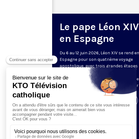
Le pape Léon XIV
en Espagne
Du 6 au 12 juin 2026, Léon XIV se rend e
Espagne pour son quatrième voyage
apostolique, avec trois grandes étapes 
Madrid, Barcelone, et les îles Canaries.
Retrouvez sur cette page l’ensemble d
temps forts de cette visite, diffusés sur
Visiter la page de l'émission