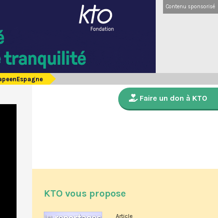
Contenu sponsorisé
PapeenEspagne
Faire un don à KTO
KTO vous propose
Article