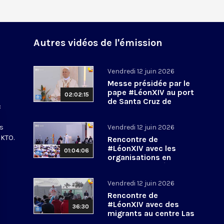
Autres vidéos de l'émission
Vendredi 12 juin 2026
Messe présidée par le
n
pape #LéonXIV au port
02:02:15
de Santa Cruz de
:
Tenerife
#PapeenEspagne
es
Vendredi 12 juin 2026
 KTO.
Rencontre de
#LéonXIV avec les
01:04:06
organisations en
charge de l’intégration
des migrants
Vendredi 12 juin 2026
#PapeenEspagne
Rencontre de
#LéonXIV avec des
36:30
migrants au centre Las
Raíces aux Canaries