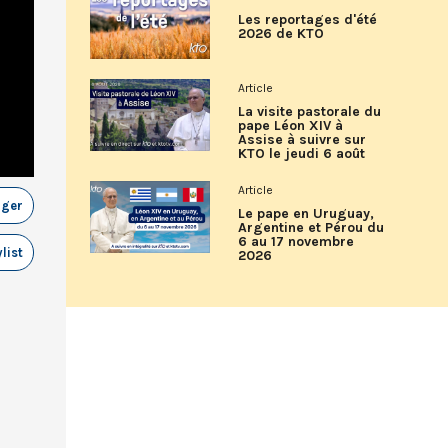
Les reportages d'été
2026 de KTO
Article
La visite pastorale du
pape Léon XIV à
Assise à suivre sur
KTO le jeudi 6 août
Article
ager
Le pape en Uruguay,
Argentine et Pérou du
6 au 17 novembre
list
2026