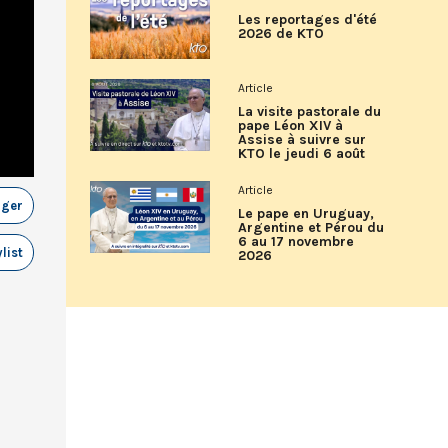
Les reportages d'été
2026 de KTO
Article
La visite pastorale du
pape Léon XIV à
Assise à suivre sur
KTO le jeudi 6 août
Article
ager
Le pape en Uruguay,
Argentine et Pérou du
6 au 17 novembre
list
2026