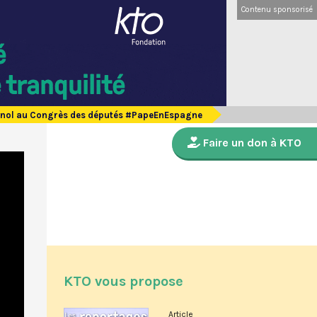
Contenu sponsorisé
gnol au Congrès des députés #PapeEnEspagne
Faire un don à KTO
KTO vous propose
Article