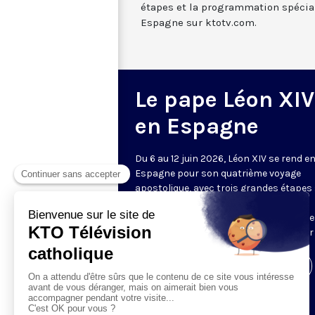
étapes et la programmation spécia
Espagne sur ktotv.com.
Le pape Léon XIV
en Espagne
Du 6 au 12 juin 2026, Léon XIV se rend e
Espagne pour son quatrième voyage
apostolique, avec trois grandes étapes 
Madrid, Barcelone, et les îles Canaries.
Retrouvez sur cette page l’ensemble d
temps forts de cette visite, diffusés sur
Visiter la page de l'émission