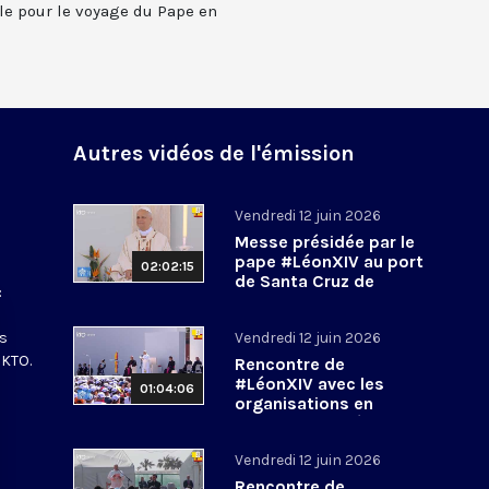
le pour le voyage du Pape en
Autres vidéos de l'émission
Vendredi 12 juin 2026
Messe présidée par le
n
pape #LéonXIV au port
02:02:15
de Santa Cruz de
:
Tenerife
#PapeenEspagne
es
Vendredi 12 juin 2026
 KTO.
Rencontre de
#LéonXIV avec les
01:04:06
organisations en
charge de l’intégration
des migrants
Vendredi 12 juin 2026
#PapeenEspagne
Rencontre de