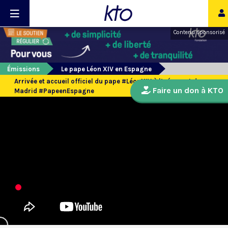
Contenu sponsorisé
Émissions
Le pape Léon XIV en Espagne
Arrivée et accueil officiel du pape #LéonXIV à l’aéroport de
Faire un don à KTO
Madrid #PapeenEspagne