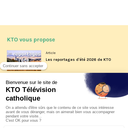
KTO vous propose
Article
Les reportages d'été 2026 de KTO
Article
La visite pastorale du pape Léon
XIV à Assise à suivre sur KTO le
jeudi 6 août
Article
Le pape en Uruguay, Argentine et
Pérou du 6 au 17 novembre 2026