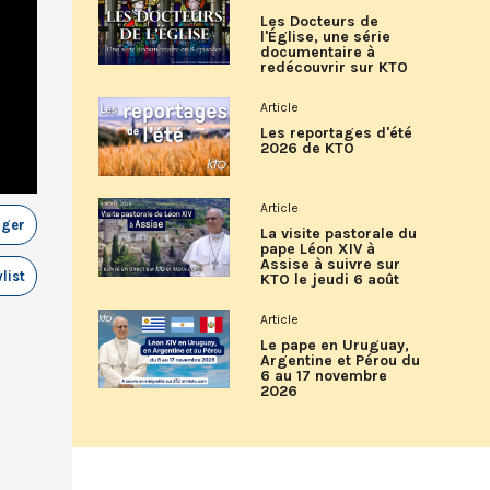
Les Docteurs de
l'Église, une série
documentaire à
redécouvrir sur KTO
Article
Les reportages d'été
2026 de KTO
Article
ager
La visite pastorale du
pape Léon XIV à
Assise à suivre sur
list
KTO le jeudi 6 août
Article
Le pape en Uruguay,
Argentine et Pérou du
6 au 17 novembre
2026