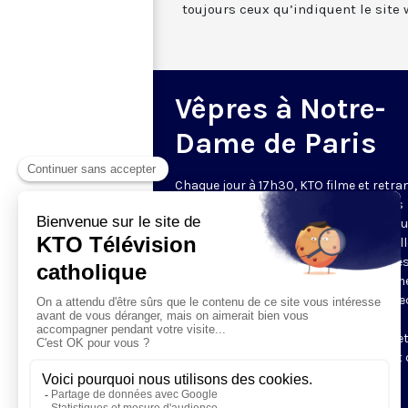
toujours ceux qu’indiquent le site 
Vêpres à Notre-
Dame de Paris
Chaque jour à 17h30, KTO filme et retr
les Vêpres depuis Notre-Dame de Paris
rouverte. Les Vêpres font partie des He
de l’Office divin, c’est la prière solennel
soir. L’office de Vêpres comprend, aprè
l’introduction, une hymne, deux Psaum
Cantique du Nouveau Testament, une le
brève, le chant d’actions de grâces du
Magnificat, les prières d’intercession e
brève oraison. Les textes des Vêpres et 
messe sont presque toujours ceux
qu’indiquent le site
www.aelf.org
.