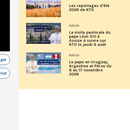
Les reportages d'été
2026 de KTO
Article
La visite pastorale du
pape Léon XIV à
Assise à suivre sur
KTO le jeudi 6 août
Article
ager
Le pape en Uruguay,
Argentine et Pérou du
6 au 17 novembre
list
2026