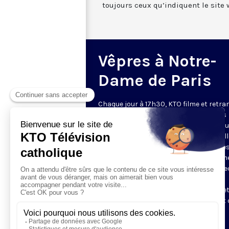
toujours ceux qu’indiquent le site 
Vêpres à Notre-
Dame de Paris
Chaque jour à 17h30, KTO filme et retr
les Vêpres depuis Notre-Dame de Paris
rouverte. Les Vêpres font partie des He
de l’Office divin, c’est la prière solennel
soir. L’office de Vêpres comprend, aprè
l’introduction, une hymne, deux Psaum
Cantique du Nouveau Testament, une le
brève, le chant d’actions de grâces du
Magnificat, les prières d’intercession e
brève oraison. Les textes des Vêpres et 
messe sont presque toujours ceux
qu’indiquent le site
www.aelf.org
.