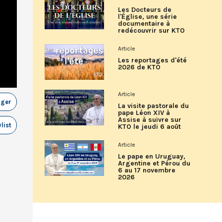
Les Docteurs de
l'Église, une série
documentaire à
redécouvrir sur KTO
Article
Les reportages d'été
2026 de KTO
Article
ager
La visite pastorale du
pape Léon XIV à
Assise à suivre sur
list
KTO le jeudi 6 août
Article
Le pape en Uruguay,
Argentine et Pérou du
6 au 17 novembre
2026