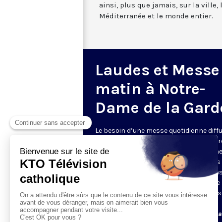
ainsi, plus que jamais, sur la ville,
Méditerranée et le monde entier.
Laudes et Messe
matin à Notre-
Dame de la Gard
Le besoin d’une messe quotidienne diff
la télévision a été exprimé d’une manièr
encore plus forte pendant le confinem
dans de nombreux pays francophones 
maintient depuis la reprise. KTO retran
en direct de la basilique Notre-Dame de 
Garde, à Marseille, les laudes et la mess
Le lundi à 7h25, la messe
Du mardi au samedi à 7h25, messe avec l