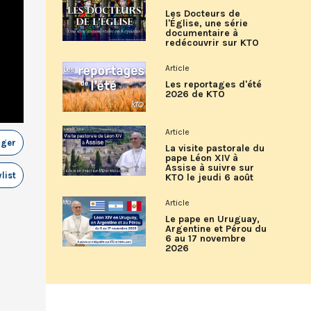
Les Docteurs de
l'Église, une série
documentaire à
redécouvrir sur KTO
Article
Les reportages d'été
2026 de KTO
Article
ager
La visite pastorale du
pape Léon XIV à
Assise à suivre sur
list
KTO le jeudi 6 août
Article
Le pape en Uruguay,
Argentine et Pérou du
6 au 17 novembre
2026