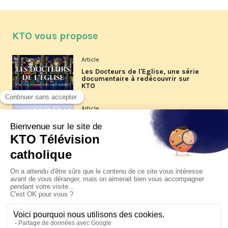
KTO vous propose
Article
Les Docteurs de l'Église, une série
documentaire à redécouvrir sur
KTO
Article
Les reportages d'été 2026 de KTO
Article
La visite pastorale du pape Léon
XIV à Assise à suivre sur KTO le
jeudi 6 août
Article
Le pape en Uruguay, Argentine et
Pérou du 6 au 17 novembre 2026