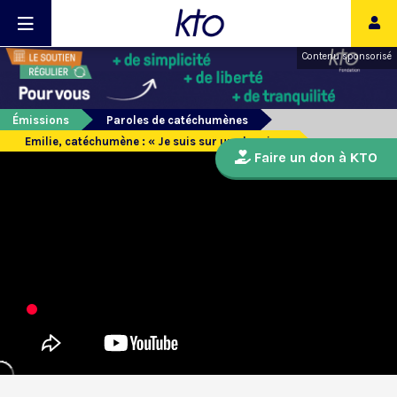
Contenu sponsorisé
Émissions
Paroles de catéchumènes
Emilie, catéchumène : « Je suis sur un chemin »
Faire un don à KTO