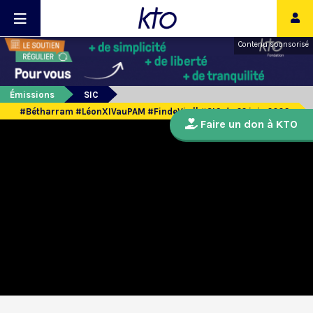
Contenu sponsorisé
Émissions
SIC
#Bétharram #LéonXIVauPAM #FindeVie || #SIC du 22 juin 2026
Faire un don à KTO