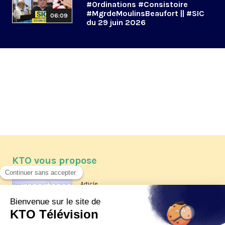
#Ordinations #Consistoire
#MgrdeMoulinsBeaufort || #SIC
06:09
du 29 juin 2026
KTO vous propose
Article
Les reportages d'été 2026 de KTO