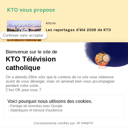
KTO vous propose
Article
Les reportages d'été 2026 de KTO
Article
La visite pastorale du pape Léon
XIV à Assise à suivre sur KTO le
jeudi 6 août
Article
Le pape en Uruguay, Argentine et
Pérou du 6 au 17 novembre 2026
© KTO 2026 —
Contact
—
Mentions légales