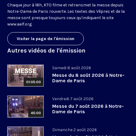
Chaque jour à 18h, KTO filme et retransmet la messe depuis
Notre-Dame de Paris rouverte. Les textes des Vêpres et de la
messe sont presque toujours ceux qu’indiquent le site
www.aelf.org
.
Visiter la page de l'émission
Autres vidéos de l'émission
Samedi 8 août 2026
Messe du 8 août 2026 à Notre-
Dame de Paris
01:05:00
Vendredi 7 août 2026
Messe du 7 août 2026 à Notre-
Dame de Paris
45:00
Dimanche 2 août 2026