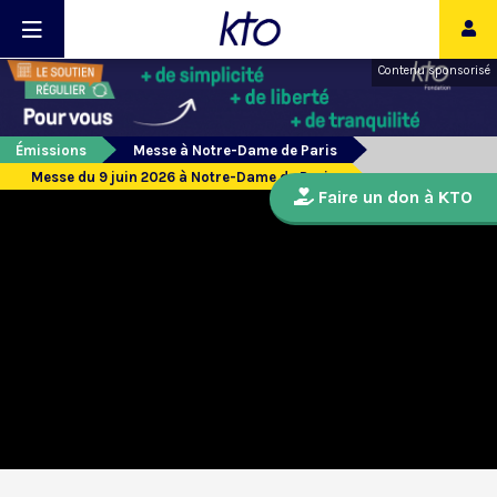
Contenu sponsorisé
Émissions
Messe à Notre-Dame de Paris
Messe du 9 juin 2026 à Notre-Dame de Paris
Faire un don à KTO