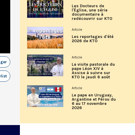
Les Docteurs de
l'Église, une série
documentaire à
redécouvrir sur KTO
Article
Les reportages d'été
2026 de KTO
Article
ager
La visite pastorale du
pape Léon XIV à
Assise à suivre sur
list
KTO le jeudi 6 août
Article
Le pape en Uruguay,
Argentine et Pérou du
6 au 17 novembre
2026