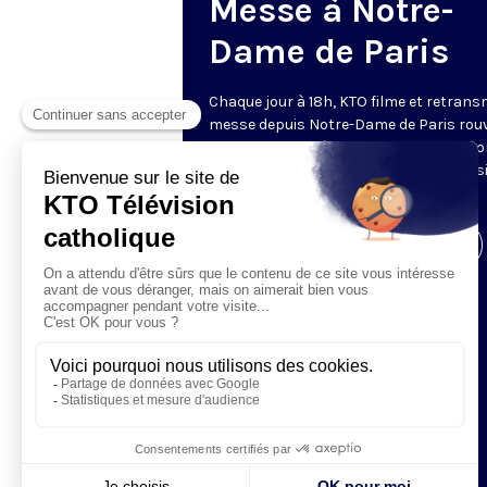
Messe à Notre-
Dame de Paris
Chaque jour à 18h, KTO filme et retrans
messe depuis Notre-Dame de Paris rouv
Les textes des Vêpres et de la messe so
presque toujours ceux qu’indiquent le s
www.aelf.org
.
Visiter la page de l'émission