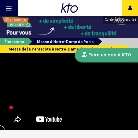
Contenu sponsorisé
Émissions
Messe à Notre-Dame de Paris
Messe de la Pentecôte à Notre-Dame de Paris - 24 mai 2026
Faire un don à KTO