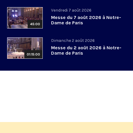
Vendredi 7 août 2026
Messe du 7 août 2026 à Notre-
Dame de Paris
45:00
Dimanche 2 août 2026
Messe du 2 août 2026 à Notre-
Dame de Paris
01:15:00