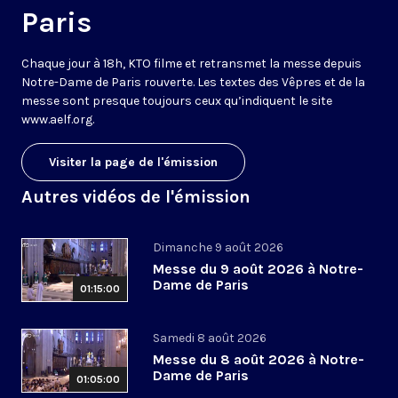
Paris
Chaque jour à 18h, KTO filme et retransmet la messe depuis
Notre-Dame de Paris rouverte. Les textes des Vêpres et de la
messe sont presque toujours ceux qu’indiquent le site
www.aelf.org
.
Visiter la page de l'émission
Autres vidéos de l'émission
Dimanche 9 août 2026
Messe du 9 août 2026 à Notre-
Dame de Paris
01:15:00
Samedi 8 août 2026
Messe du 8 août 2026 à Notre-
Dame de Paris
01:05:00