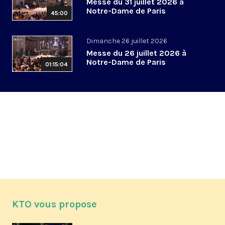
Messe du 31 juillet 2026 à
Notre-Dame de Paris
45:00
Dimanche 26 juillet 2026
Messe du 26 juillet 2026 à
Notre-Dame de Paris
01:15:04
KTO vous propose