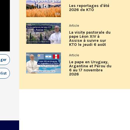
Les reportages d'été
2026 de KTO
Article
La visite pastorale du
pape Léon XIV à
Assise à suivre sur
KTO le jeudi 6 août
Article
ager
Le pape en Uruguay,
Argentine et Pérou du
6 au 17 novembre
list
2026