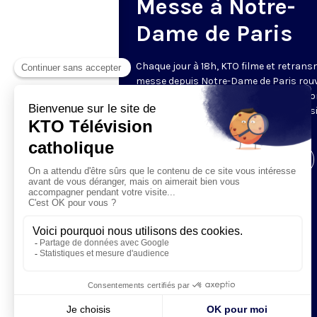
Messe à Notre-
Dame de Paris
Chaque jour à 18h, KTO filme et retrans
messe depuis Notre-Dame de Paris rouv
Les textes des Vêpres et de la messe so
presque toujours ceux qu’indiquent le s
www.aelf.org
.
Visiter la page de l'émission