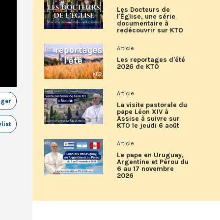
Les Docteurs de
l'Église, une série
documentaire à
redécouvrir sur KTO
Article
Les reportages d'été
2026 de KTO
Article
ager
La visite pastorale du
pape Léon XIV à
Assise à suivre sur
list
KTO le jeudi 6 août
Article
Le pape en Uruguay,
Argentine et Pérou du
6 au 17 novembre
2026