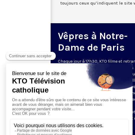
toujours ceux qu’indiquent le site 
Vêpres à Notre-
Dame de Paris
Chaque jour à 17h30, KTO filme et retr
les Vêpres depuis Notre-Dame de Paris
rouverte. Les Vêpres font partie des He
de l’Office divin, c’est la prière solennel
soir. L’office de Vêpres comprend, aprè
l’introduction, une hymne, deux Psaum
Cantique du Nouveau Testament, une le
brève, le chant d’actions de grâces du
Magnificat, les prières d’intercession e
brève oraison. Les textes des Vêpres et 
messe sont presque toujours ceux
qu’indiquent le site
www.aelf.org
.