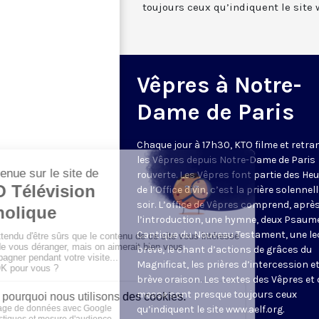
toujours ceux qu’indiquent le site 
Vêpres à Notre-
Dame de Paris
Chaque jour à 17h30, KTO filme et retr
les Vêpres depuis Notre-Dame de Paris
rouverte. Les Vêpres font partie des He
de l’Office divin, c’est la prière solennel
soir. L’office de Vêpres comprend, aprè
l’introduction, une hymne, deux Psaum
Cantique du Nouveau Testament, une le
brève, le chant d’actions de grâces du
Magnificat, les prières d’intercession e
brève oraison. Les textes des Vêpres et 
messe sont presque toujours ceux
qu’indiquent le site
www.aelf.org
.