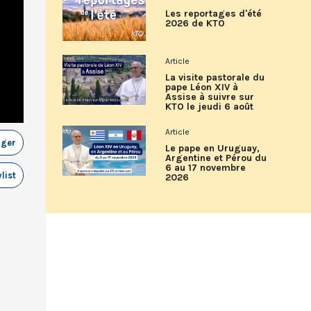
Les reportages d'été
2026 de KTO
Article
La visite pastorale du
pape Léon XIV à
Assise à suivre sur
KTO le jeudi 6 août
Article
ager
Le pape en Uruguay,
Argentine et Pérou du
6 au 17 novembre
list
2026