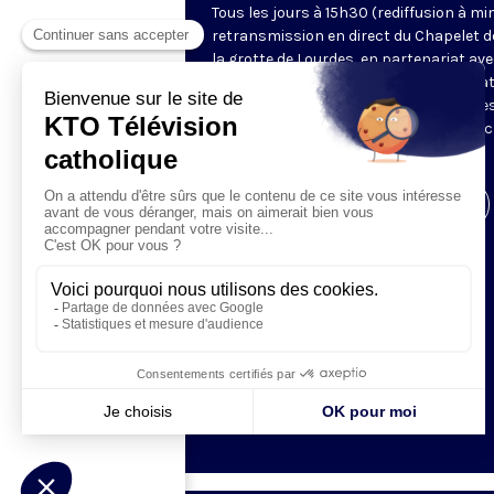
Tous les jours à 15h30 (rediffusion à min
retransmission en direct du Chapelet d
la grotte de Lourdes, en partenariat ave
Sanctuaires. Chaque jour, l'une des qua
méditations des mystères du Rosaire e
proposée en communion de prière avec
pèlerins à Lourdes.
Visiter la page de l'émission