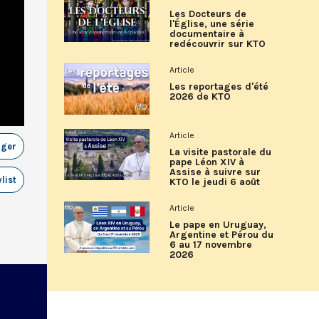
Les Docteurs de
l'Église, une série
documentaire à
redécouvrir sur KTO
Article
Les reportages d'été
2026 de KTO
Article
ager
La visite pastorale du
pape Léon XIV à
Assise à suivre sur
list
KTO le jeudi 6 août
Article
Le pape en Uruguay,
Argentine et Pérou du
6 au 17 novembre
2026