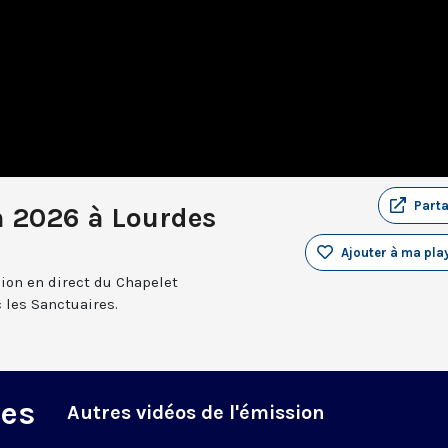
Part
n 2026 à Lourdes
Ajouter à ma play
sion en direct du Chapelet
 les Sanctuaires.
des
Autres vidéos de l'émission