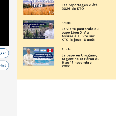
Les reportages d'été
2026 de KTO
Article
La visite pastorale du
pape Léon XIV à
Assise à suivre sur
KTO le jeudi 6 août
Article
ager
Le pape en Uruguay,
Argentine et Pérou du
6 au 17 novembre
list
2026