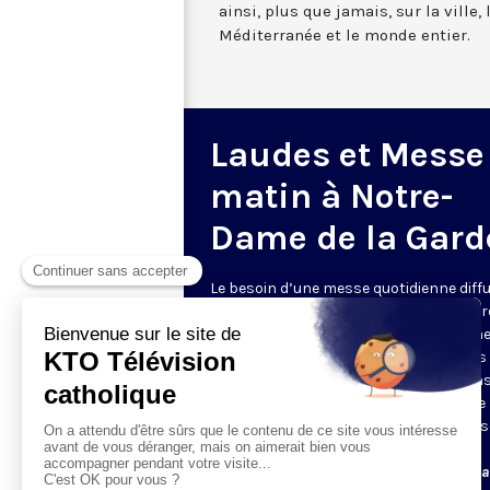
ainsi, plus que jamais, sur la ville,
Méditerranée et le monde entier.
Laudes et Messe
matin à Notre-
Dame de la Gard
Le besoin d’une messe quotidienne diff
la télévision a été exprimé d’une manièr
encore plus forte pendant le confinem
dans de nombreux pays francophones 
maintient depuis la reprise. KTO retran
en direct de la basilique Notre-Dame de 
Garde, à Marseille, les laudes et la mess
Le lundi à 7h25, la messe
Du mardi au samedi à 7h25, messe avec l