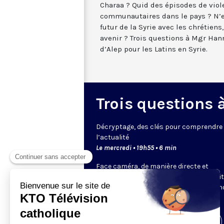
Charaa ? Quid des épisodes de viol
communautaires dans le pays ? N’es
futur de la Syrie avec les chrétiens,
avenir ? Trois questions à Mgr Hann
d’Alep pour les Latins en Syrie.
Trois questions à 
Décryptage, des clés pour comprendre
l’actualité
Le mercredi • 19h55 • 6 min
Face caméra, de manière directe et
dynamique, un expert de KTO ou un invi
choisi par la rédaction décrypte pour 
un sujet.
Visiter la page de l'émission