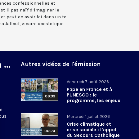
ences confessionnelles et
t-il pas naïf d’imaginer le
 et peut-on avoir foi dans un tel
a Jallouf, vicaire apostolique
...
Autres vidéos de l'émission
Vendredi 7 août 2026
Pape en France et à
l’UNESCO : le
06:33
programme, les enjeux
de son voyage,
té
comment le suivre ?
nous
Mercredi 1 juillet 2026
Crise climatique et
crise sociale : l’appel
06:24
du Secours Catholique