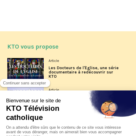
KTO vous propose
Article
Les Docteurs de l'Église, une série
documentaire à redécouvrir sur
KTO
Article
Les reportages d'été 2026 de KTO
Article
La visite pastorale du pape Léon
XIV à Assise à suivre sur KTO le
jeudi 6 août