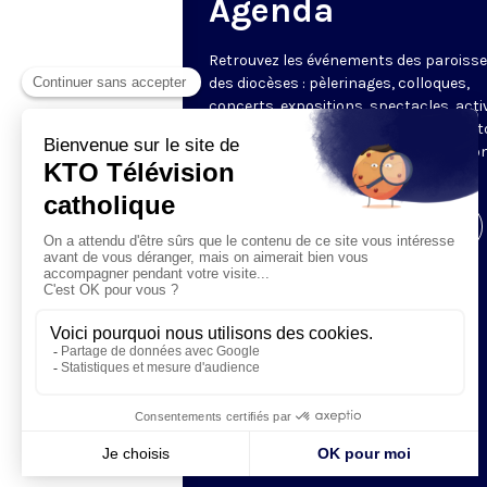
Agenda
Retrouvez les événements des paroisse
des diocèses : pèlerinages, colloques,
concerts, expositions, spectacles, acti
pour les enfants. Des rendez-vous part
en France sélectionnés par la rédactio
KTO.
Visiter la page de l'émission