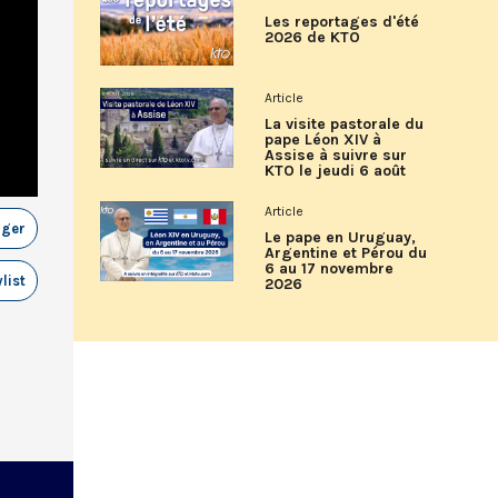
Les reportages d'été
2026 de KTO
Article
La visite pastorale du
pape Léon XIV à
Assise à suivre sur
KTO le jeudi 6 août
Article
ager
Le pape en Uruguay,
Argentine et Pérou du
6 au 17 novembre
list
2026