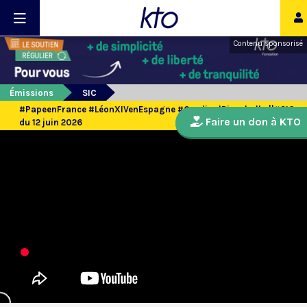
Contenu sponsorisé
Émissions
SIC
#PapeenFrance #LéonXIVenEspagne #CardinalPizzaballa ||#SIC
Faire un don à KTO
du 12 juin 2026