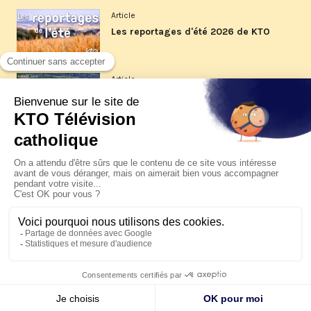
Article
Les reportages d'été 2026 de KTO
Article
La visite pastorale du pape Léon
XIV à Assise à suivre sur KTO le
jeudi 6 août
Article
Le pape en Uruguay, Argentine et
Pérou du 6 au 17 novembre 2026
© KTO 2026 —
Contact
—
Mentions légales