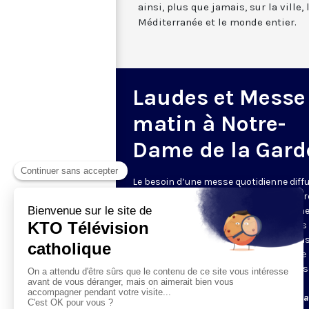
ainsi, plus que jamais, sur la ville,
Méditerranée et le monde entier.
Laudes et Messe
matin à Notre-
Dame de la Gard
Le besoin d’une messe quotidienne diff
la télévision a été exprimé d’une manièr
encore plus forte pendant le confinem
dans de nombreux pays francophones 
maintient depuis la reprise. KTO retran
en direct de la basilique Notre-Dame de 
Garde, à Marseille, les laudes et la mess
Le lundi à 7h25, la messe
Du mardi au samedi à 7h25, messe avec l