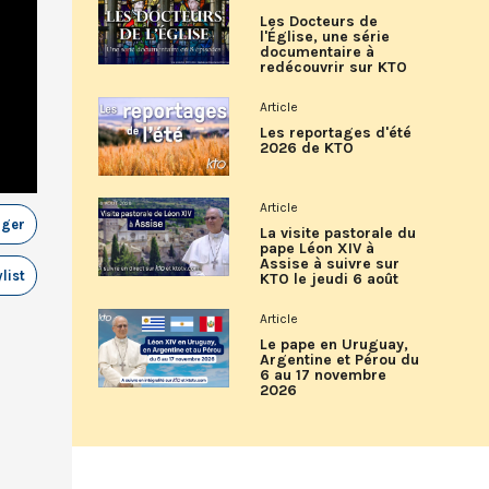
Les Docteurs de
l'Église, une série
documentaire à
redécouvrir sur KTO
Article
Les reportages d'été
2026 de KTO
Article
ager
La visite pastorale du
pape Léon XIV à
Assise à suivre sur
list
KTO le jeudi 6 août
Article
Le pape en Uruguay,
Argentine et Pérou du
6 au 17 novembre
2026