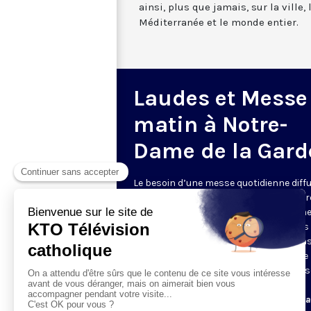
ainsi, plus que jamais, sur la ville,
Méditerranée et le monde entier.
Laudes et Messe
matin à Notre-
Dame de la Gard
Le besoin d’une messe quotidienne diff
la télévision a été exprimé d’une manièr
encore plus forte pendant le confinem
dans de nombreux pays francophones 
maintient depuis la reprise. KTO retran
en direct de la basilique Notre-Dame de 
Garde, à Marseille, les laudes et la mess
Le lundi à 7h25, la messe
Du mardi au samedi à 7h25, messe avec l