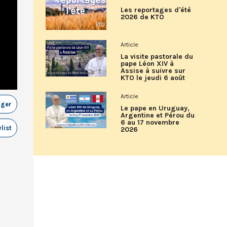
Les reportages d'été
2026 de KTO
Article
La visite pastorale du
pape Léon XIV à
Assise à suivre sur
KTO le jeudi 6 août
Article
ager
Le pape en Uruguay,
Argentine et Pérou du
6 au 17 novembre
list
2026