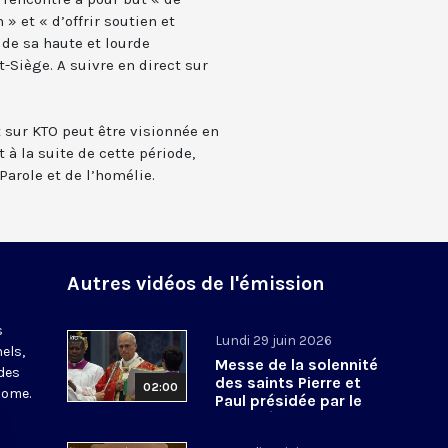
 et « d’offrir soutien et
 de sa haute et lourde
t-Siège. A suivre en direct sur
t sur KTO peut être visionnée en
 à la suite de cette période,
Parole et de l’homélie.
Autres vidéos de l'émission
s
Lundi 29 juin 2026
els,
Messe de la solennité
des
des saints Pierre et
02:00
Rome.
Paul présidée par le
pape Léon XIV - 29 juin
2026