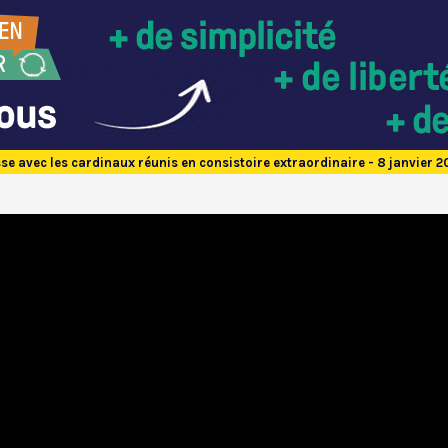
se avec les cardinaux réunis en consistoire extraordinaire - 8 janvier 