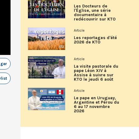
Les Docteurs de
l'Église, une série
documentaire à
redécouvrir sur KTO
Article
Les reportages d'été
2026 de KTO
Article
ager
La visite pastorale du
pape Léon XIV à
Assise à suivre sur
list
KTO le jeudi 6 août
Article
Le pape en Uruguay,
Argentine et Pérou du
6 au 17 novembre
2026