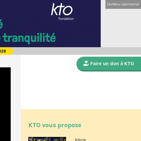
Contenu sponsorisé
2026
Faire un don à KTO
KTO vous propose
Article