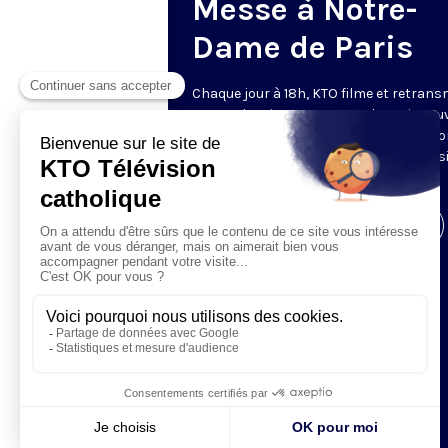
Messe à Notre-
Dame de Paris
Chaque jour à 18h, KTO filme et retrans
messe depuis Notre-Dame de Paris rouv
Les textes des Vêpres et de la messe so
presque toujours ceux qu’indiquent le s
www.aelf.org
.
Visiter la page de l'émission