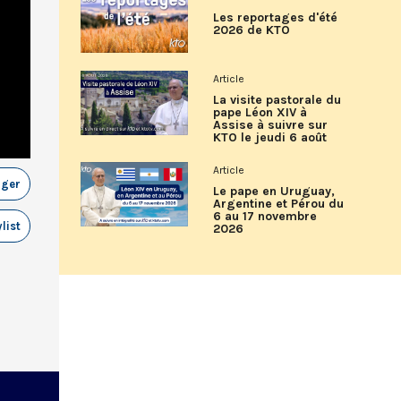
Les reportages d'été
2026 de KTO
Article
La visite pastorale du
pape Léon XIV à
Assise à suivre sur
KTO le jeudi 6 août
Article
ager
Le pape en Uruguay,
Argentine et Pérou du
6 au 17 novembre
list
2026