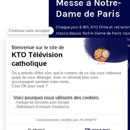
Messe à Notre-
Dame de Paris
Chaque jour à 18h, KTO filme et retrans
messe depuis Notre-Dame de Paris rouv
Les textes des Vêpres et de la messe so
presque toujours ceux qu’indiquent le s
www.aelf.org
.
Visiter la page de l'émission