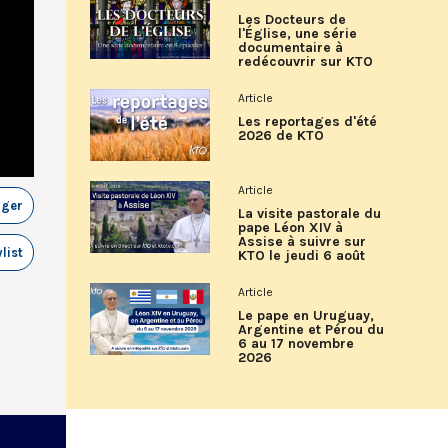
Les Docteurs de
l'Église, une série
documentaire à
redécouvrir sur KTO
Article
Les reportages d'été
2026 de KTO
Article
ager
La visite pastorale du
pape Léon XIV à
Assise à suivre sur
list
KTO le jeudi 6 août
Article
Le pape en Uruguay,
Argentine et Pérou du
6 au 17 novembre
2026