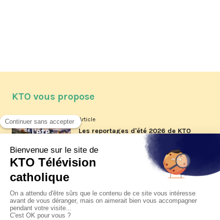
KTO vous propose
Article
Les reportages d'été 2026 de KTO
Article
La visite pastorale du pape Léon
XIV à Assise à suivre sur KTO le
jeudi 6 août
Article