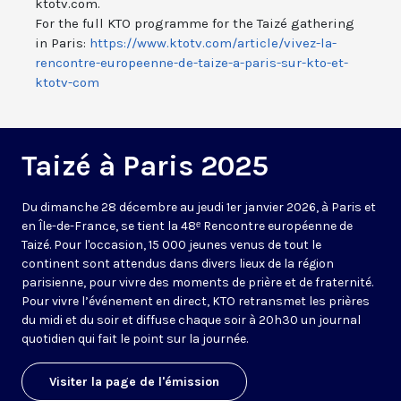
ktotv.com.
For the full KTO programme for the Taizé gathering
in Paris:
https://www.ktotv.com/article/vivez-la-
rencontre-europeenne-de-taize-a-paris-sur-kto-et-
ktotv-com
Taizé à Paris 2025
Du dimanche 28 décembre au jeudi 1er janvier 2026, à Paris et
en Île-de-France, se tient la 48ᵉ Rencontre européenne de
Taizé. Pour l'occasion, 15 000 jeunes venus de tout le
continent sont attendus dans divers lieux de la région
parisienne, pour vivre des moments de prière et de fraternité.
Pour vivre l’événement en direct, KTO retransmet les prières
du midi et du soir et diffuse chaque soir à 20h30 un journal
quotidien qui fait le point sur la journée.
Visiter la page de l'émission