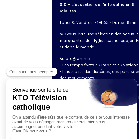
SIC – L’essentiel de l’info catho en 6
minutes
Lundi & Vendredi • 19h55 • Durée : 6 min
SIC
vous livre une sélection des actuali
marquantes de l’Église catholique, en 
et dans le monde.
Au programme :
- Les temps forts du Pape et du Vatican
- L’actualité des diocèses, des paroisse
des mouvements
- Les initiatives des catholiques engagé
dans le monde
- Les grands événements ecclésiaux et 
enjeux du moment pour la société
Un journal tout en images, préparé par 
rédaction de KTO, pour rester informé e
connecté à la vie de l’Église.