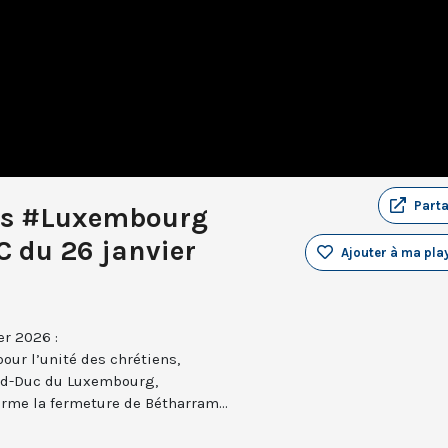
Part
ns #Luxembourg
C du 26 janvier
Ajouter à ma play
er 2026 :
pour l’unité des chrétiens,
and-Duc du Luxembourg,
rme la fermeture de Bétharram...