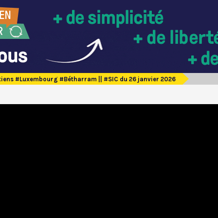
iens #Luxembourg #Bétharram || #SIC du 26 janvier 2026