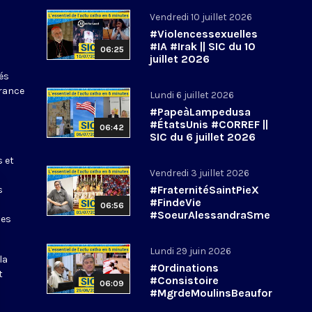
Vendredi 10 juillet 2026
#Violencessexuelles
#IA #Irak || SIC du 10
06:25
juillet 2026
tés
France
Lundi 6 juillet 2026
#PapeàLampedusa
#ÉtatsUnis #CORREF ||
06:42
SIC du 6 juillet 2026
s et
Vendredi 3 juillet 2026
#FraternitéSaintPieX
s
#FindeVie
06:56
#SoeurAlessandraSme
les
rilli || #SIC du 3 juillet
2026
Lundi 29 juin 2026
la
#Ordinations
t
#Consistoire
06:09
#MgrdeMoulinsBeaufor
t || #SIC du 29 juin