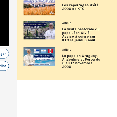
Les reportages d'été
2026 de KTO
Article
La visite pastorale du
pape Léon XIV à
Assise à suivre sur
KTO le jeudi 6 août
Article
ager
Le pape en Uruguay,
Argentine et Pérou du
6 au 17 novembre
list
2026