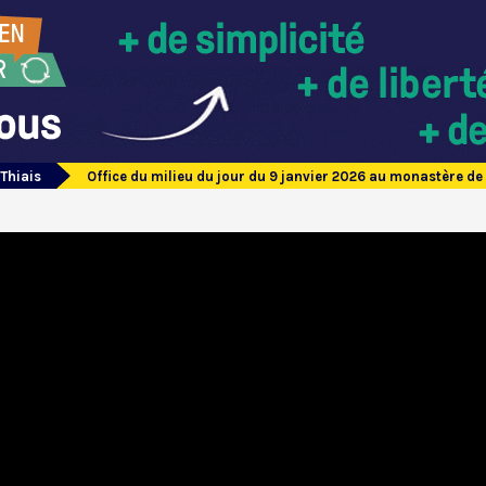
 Thiais
Office du milieu du jour du 9 janvier 2026 au monastère de