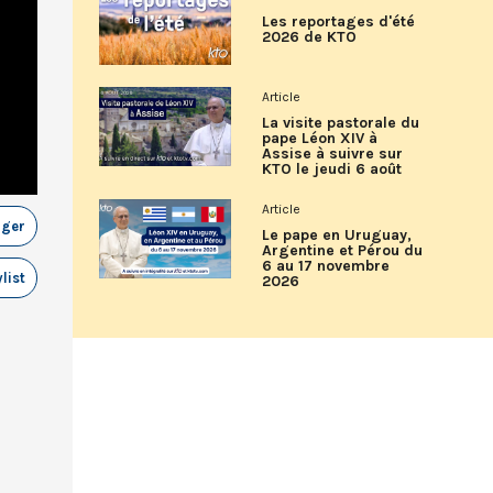
Les reportages d'été
2026 de KTO
Article
La visite pastorale du
pape Léon XIV à
Assise à suivre sur
KTO le jeudi 6 août
Article
ager
Le pape en Uruguay,
Argentine et Pérou du
6 au 17 novembre
list
2026