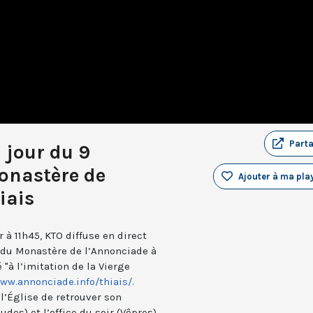
Part
 jour du 9
onastère de
Ajouter à ma play
iais
 à 11h45, KTO diffuse en direct
ct du Monastère de l’Annonciade à
 "à l’imitation de la Vierge
ww.annonciade.info/thiais/.
 l’Église de retrouver son
des) et l’office du soir (Vêpres).