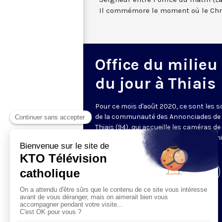
Il commémore le moment où le Chris
Office du milieu
du jour à Thiais
Pour ce mois d'août 2020, ce sont les 
de la communauté des Annonciades de
Thiais (94), qui accueille les caméras d
pour les laudes à 07h00 et l'office du mi
du jour à 11h45 (et non plus à 12h30).
Visiter la page de l'émission