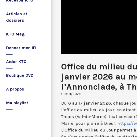
Recevoir KTO
Articles et
dossiers
KTO Mag
Donner mon IFI
Aider KTO
Office du milieu du
janvier 2026 au m
Boutique DVD
l’Annonciade, à Th
A propos
09/01/2026
Du 6 au 17 janvier 2026, chaque jour
Ma playlist
l’office du milieu du jour, en dire
Thiais (Val-de-Marne), tout consacré
Marie, pour plaire à Dieu".
https://w
L’Office du Milieu du Jour permet à
Seigneur entre l’office du matin (Lau