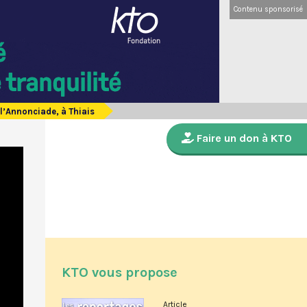
Contenu sponsorisé
 l’Annonciade, à Thiais
Faire un don à KTO
KTO vous propose
Article