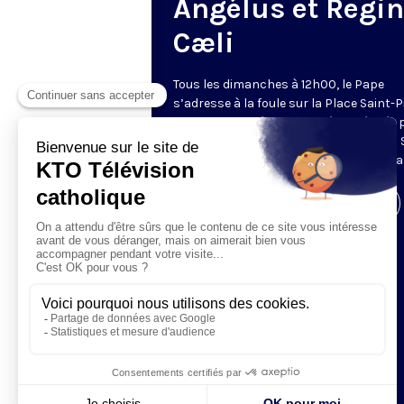
Angélus et Regi
Cæli
Tous les dimanches à 12h00, le Pape
s’adresse à la foule sur la Place Saint-P
de Rome. La prière de l’Angélus, récitée 
Pape, est précédée d’une allocution du 
Père. Retransmis et traduit en direct pa
Visiter la page de l'émission