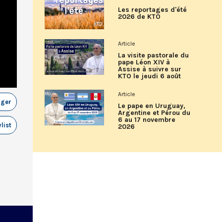
Les reportages d'été
2026 de KTO
Article
La visite pastorale du
pape Léon XIV à
Assise à suivre sur
KTO le jeudi 6 août
Article
ager
Le pape en Uruguay,
Argentine et Pérou du
6 au 17 novembre
list
2026