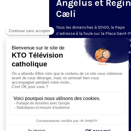
Angélus et Regi
Cæli
Tous les dimanches à 12h00, le Pape
s’adresse à la foule sur la Place Saint-P
de Rome. La prière de l’Angélus, récitée 
Pape, est précédée d’une allocution du 
Père. Retransmis et traduit en direct pa
Visiter la page de l'émission