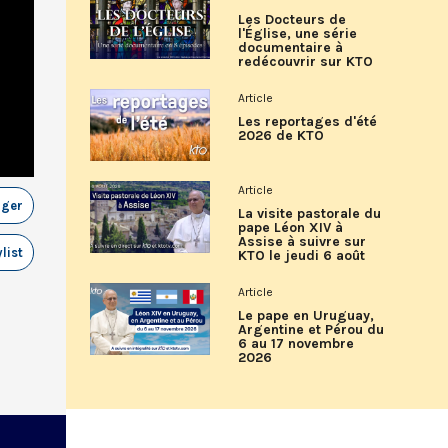
Les Docteurs de
l'Église, une série
documentaire à
redécouvrir sur KTO
Article
Les reportages d'été
2026 de KTO
Article
ager
La visite pastorale du
pape Léon XIV à
Assise à suivre sur
list
KTO le jeudi 6 août
Article
Le pape en Uruguay,
Argentine et Pérou du
6 au 17 novembre
2026