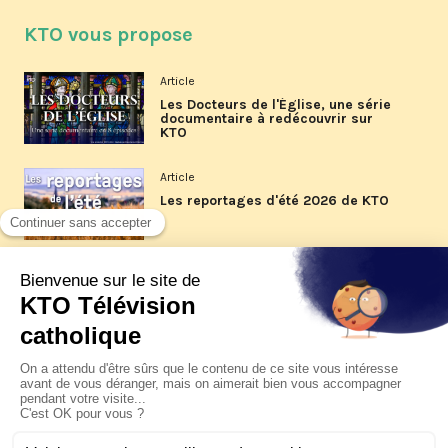
KTO vous propose
Article
Les Docteurs de l'Église, une série
documentaire à redécouvrir sur
KTO
Article
Les reportages d'été 2026 de KTO
Article
La visite pastorale du pape Léon
XIV à Assise à suivre sur KTO le
jeudi 6 août
Article
Le pape en Uruguay, Argentine et
Pérou du 6 au 17 novembre 2026