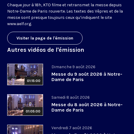
Chaque jour à 18h, KTO filme et retransmet la messe depuis
Notre-Dame de Paris rouverte. Les textes des Vêpres et de la
messe sont presque toujours ceux qu’indiquent le site
www.aelf.org
.
Visiter la page de l'émission
Autres vidéos de l'émission
Dimanche 9 août 2026
Messe du 9 août 2026 à Notre-
Dame de Paris
01:15:00
Samedi 8 août 2026
Messe du 8 août 2026 à Notre-
Dame de Paris
01:05:00
Vendredi 7 août 2026