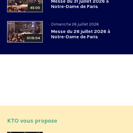
Messe du 31 juillet 2026 à
Notre-Dame de Paris
45:00
Dimanche 26 juillet 2026
Messe du 26 juillet 2026 à
Notre-Dame de Paris
01:15:04
KTO vous propose