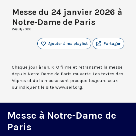
Messe du 24 janvier 2026 à
Notre-Dame de Paris
24/01/2026
Ajouter à ma playlist
Partager
Chaque jour à 18h, KTO filme et retransmet la messe
depuis Notre-Dame de Paris rouverte. Les textes des
Vêpres et de la messe sont presque toujours ceux
qu’indiquent le site www.aelf.org.
Messe à Notre-Dame de
Paris