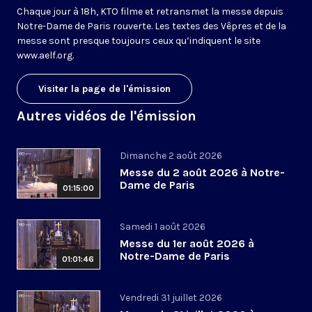
Chaque jour à 18h, KTO filme et retransmet la messe depuis
Notre-Dame de Paris rouverte. Les textes des Vêpres et de la
messe sont presque toujours ceux qu’indiquent le site
www.aelf.org
.
Visiter la page de l'émission
Autres vidéos de l'émission
Dimanche 2 août 2026
Messe du 2 août 2026 à Notre-
Dame de Paris
01:15:00
Samedi 1 août 2026
Messe du 1er août 2026 à
Notre-Dame de Paris
01:01:46
Vendredi 31 juillet 2026