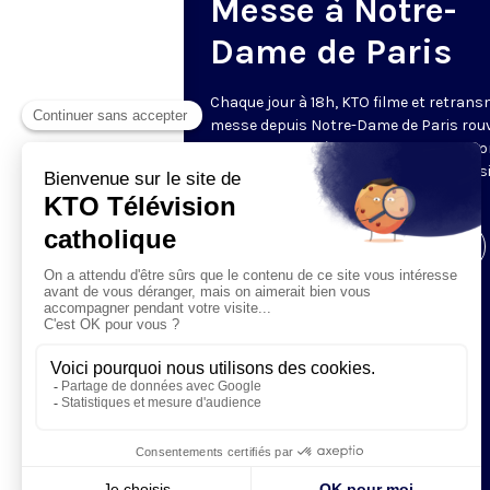
Messe à Notre-
Dame de Paris
Chaque jour à 18h, KTO filme et retrans
messe depuis Notre-Dame de Paris rouv
Les textes des Vêpres et de la messe so
presque toujours ceux qu’indiquent le s
www.aelf.org
.
Visiter la page de l'émission