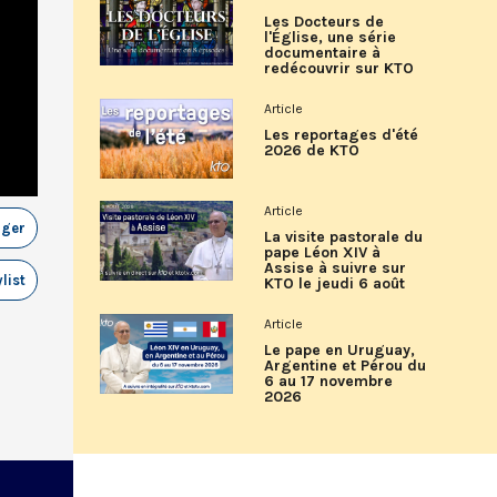
Les Docteurs de
l'Église, une série
documentaire à
redécouvrir sur KTO
Article
Les reportages d'été
2026 de KTO
Article
ager
La visite pastorale du
pape Léon XIV à
Assise à suivre sur
list
KTO le jeudi 6 août
Article
Le pape en Uruguay,
Argentine et Pérou du
6 au 17 novembre
2026